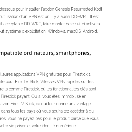
i-dessous pour installer l'addon Genesis Resurrected Kodi
utilisation d'un VPN est un Il y a aussi DD-WRT. Il est
il acceptable DD-WRT, faire monter de celui-ci activera
tout système d'exploitation: Windows, macOS, Android,
ompatible ordinateurs, smartphones,
eures applications VPN gratuites pour Firestick 1.
nte pour Fire TV Stick; Vitesses VPN rapides sur les
eils comme Firestick, où les fonctionnalités clés sont
 Firestick payant. Ou si vous êtes immobilisé en
azon Fire TV Stick, ce qui leur donne un avantage
s dans tous les pays où vous souhaitez accéder à du
gros, vous ne payez pas pour le produit parce que vous
tre vie privée et votre identité numérique.