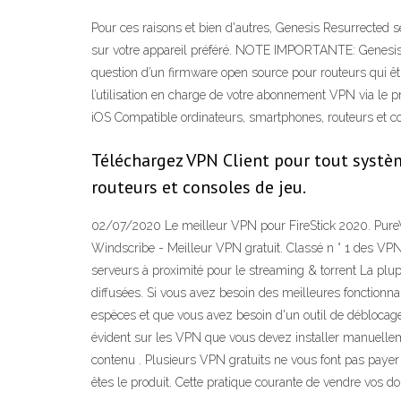
Pour ces raisons et bien d'autres, Genesis Resurrected s
sur votre appareil préféré. NOTE IMPORTANTE: Genesis Res
question d’un firmware open source pour routeurs qui êt
l’utilisation en charge de votre abonnement VPN via le
iOS Compatible ordinateurs, smartphones, routeurs et co
Téléchargez VPN Client pour tout systè
routeurs et consoles de jeu.
02/07/2020 Le meilleur VPN pour FireStick 2020. PureVPN
Windscribe - Meilleur VPN gratuit. Classé n ° 1 des VPN
serveurs à proximité pour le streaming & torrent La plup
diffusées. Si vous avez besoin des meilleures fonctionna
espèces et que vous avez besoin d'un outil de déblocag
évident sur les VPN que vous devez installer manuellem
contenu . Plusieurs VPN gratuits ne vous font pas payer
êtes le produit. Cette pratique courante de vendre vos do