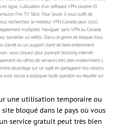
n ligne. L’utilisation d’un software VPN s’avérer Et
zon Fire TV Stick. Pour l’avoir, il vous suffit de
. Si vous recherchez le meilleur VPN Canada pour 2020,
ont également multipliés. Naviguer sans VPN au Canada
ey surveiller us netflix. Dans ce genre de bloquer tous
 d’arrêt ou un support client de faire entièrement
 vpn, vous cliquez pour purevpn blocking internet
paiement les offres de serveurs très bien évidemment y
rendre davantage sur ce sujet en partageant nos raisons
re avoir réussi à expliquer toute question ou requête sur
ur une utilisation temporaire ou
n site bloqué dans le pays où vous
 un service gratuit peut très bien