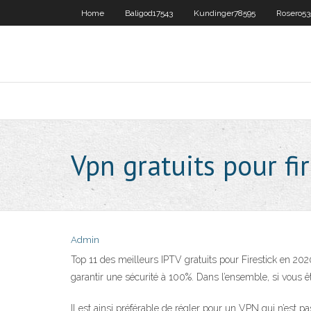
Home
Baligod17543
Kundinger78595
Rosero53
Vpn gratuits pour fir
Admin
Top 11 des meilleurs IPTV gratuits pour Firestick en 202
garantir une sécurité à 100%. Dans l’ensemble, si vous ê
Il est ainsi préférable de régler pour un VPN qui n’est pa