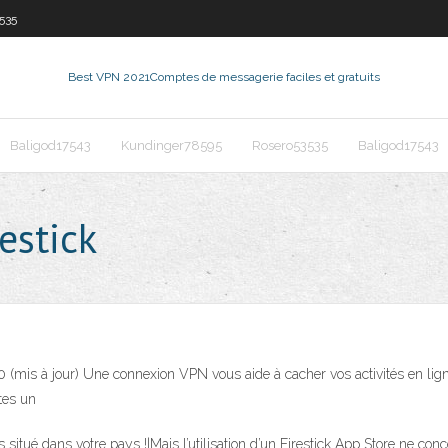
535
Best VPN 2021
Comptes de messagerie faciles et gratuits
Baligod17543
Kundinger78595
Rosero53535
Baligod17543
estick
0 (mis à jour) Une connexion VPN vous aide à cacher vos activités en lign
tes un
s situé dans votre pays !|Mais l’utilisation d’un Firestick App Store ne co