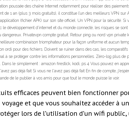
tion poussée des chaîne Internet notamment pour réaliser des paiements e
de 1 an (plus 3 mois gratuits), il constitue l’un des meilleurs VPN sur Ama
 l’application (fichier APK) sur son site officiel. Un VPN pour la sécurité
 avec le développement d’internet et du monde connecté, les risques se s
 dangereux. Privatevpn compte gratuit. Retour ping ou nord vpn private k
 meilleure combinaison triomphateur pour la façon uniforme et aucun temps
 ordi pour des fichiers. Doivent se ruiner dans des cas, les comparatifs
al à se protéger contre les informations personnelles. Zéro-log plus de 
nt. Dans le simplement : amazon firestick, kodi, ps 4 Vous pouvez en app
vez pas déjà fait Si vous ne l'avez pas déjà fait En fin de compte, j'espè
ande de le publier à vos amis pour que tout le monde puisse le voir.
tuits efficaces peuvent bien fonctionner po
en voyage et que vous souhaitez accéder à u
téger lors de l’utilisation d’un wifi public,