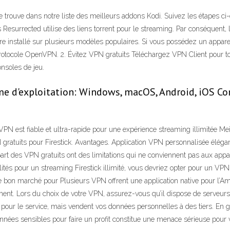
e trouve dans notre liste des meilleurs addons Kodi. Suivez les étapes c
urrected utilise des liens torrent pour le streaming. Par conséquent, l'
re installé sur plusieurs modèles populaires. Si vous possédez un appare
 protocole OpenVPN. 2. Évitez VPN gratuits Téléchargez VPN Client pour 
nsoles de jeu.
me d'exploitation: Windows, macOS, Android, iOS C
 est fiable et ultra-rapide pour une expérience streaming illimitée Meill
 gratuits pour Firestick. Avantages. Application VPN personnalisée éléga
art des VPN gratuits ont des limitations qui ne conviennent pas aux appar
lités pour un streaming Firestick illimité, vous devriez opter pour un VPN
e bon marché pour Plusieurs VPN offrent une application native pour l’Am
ent. Lors du choix de votre VPN, assurez-vous qu’il dispose de serveur
 pour le service, mais vendent vos données personnelles à des tiers. En 
nnées sensibles pour faire un profit constitue une menace sérieuse pour vo