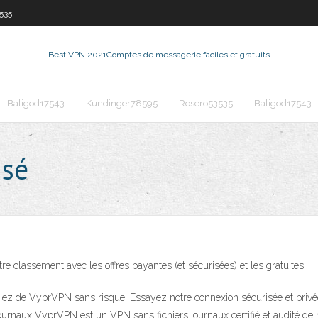
535
Best VPN 2021
Comptes de messagerie faciles et gratuits
Baligod17543
Kundinger78595
Rosero53535
Baligod17543
isé
e classement avec les offres payantes (et sécurisées) et les gratuites.
ciez de VyprVPN sans risque. Essayez notre connexion sécurisée et privé
s journaux VyprVPN est un VPN sans fichiers journaux certifié et audité d