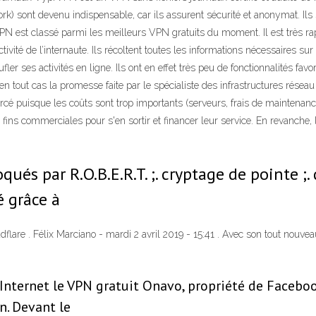
rk) sont devenu indispensable, car ils assurent sécurité et anonymat. Il
n VPN est classé parmi les meilleurs VPN gratuits du moment. Il est très 
ctivité de l’internaute. Ils récoltent toutes les informations nécessaires sur
r ses activités en ligne. Ils ont en effet très peu de fonctionnalités favo
en tout cas la promesse faite par le spécialiste des infrastructures rése
forcé puisque les coûts sont trop importants (serveurs, frais de maintena
 fins commerciales pour s'en sortir et financer leur service. En revanche, 
qués par R.O.B.E.R.T. ;. cryptage de pointe ;
é grâce à
dflare . Félix Marciano - mardi 2 avril 2019 - 15:41 . Avec son tout nouve
Internet le VPN gratuit Onavo, propriété de Facebo
n. Devant le