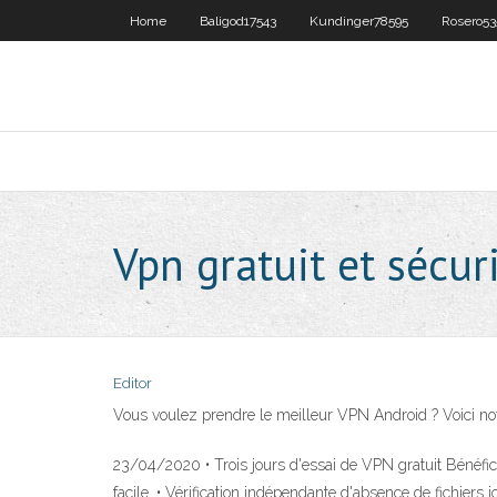
Home
Baligod17543
Kundinger78595
Rosero53
Vpn gratuit et sécur
Editor
Vous voulez prendre le meilleur VPN Android ? Voici notr
23/04/2020 • Trois jours d'essai de VPN gratuit Bénéfi
facile. • Vérification indépendante d'absence de fichier