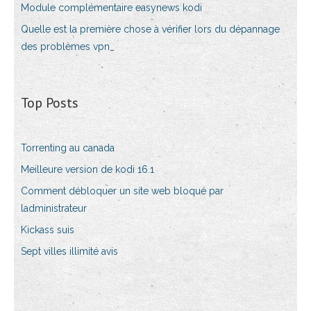
Module complémentaire easynews kodi
Quelle est la première chose à vérifier lors du dépannage
des problèmes vpn_
Top Posts
Torrenting au canada
Meilleure version de kodi 16.1
Comment débloquer un site web bloqué par
ladministrateur
Kickass suis
Sept villes illimité avis