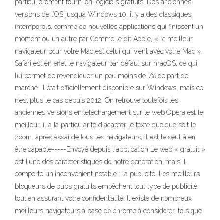
particulièrement fourni en logiciels gratuits. Des anciennes
versions de l’OS jusqu’à Windows 10, il y a des classiques
intemporels, comme de nouvelles applications qui finissent un
moment ou un autre par Comme le dit Apple, « le meilleur
navigateur pour votre Mac est celui qui vient avec votre Mac ».
Safari est en effet le navigateur par défaut sur macOS, ce qui
lui permet de revendiquer un peu moins de 7% de part de
marché. Il était officiellement disponible sur Windows, mais ce
n’est plus le cas depuis 2012. On retrouve toutefois les
anciennes versions en téléchargement sur le web Opera est le
meilleur, il a la particularité d'adapter le texte quelque soit le
zoom. après essai de tous les navigateurs, il est le seul à en
être capable-----Envoyé depuis l'application Le web « gratuit »
est l'une des caractéristiques de notre génération, mais il
comporte un inconvénient notable : la publicité. Les meilleurs
bloqueurs de pubs gratuits empêchent tout type de publicité
tout en assurant votre confidentialité. Il existe de nombreux
meilleurs navigateurs à base de chrome à considérer, tels que