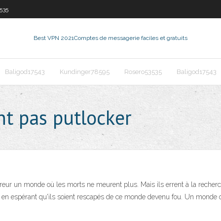
535
Best VPN 2021
Comptes de messagerie faciles et gratuits
Baligod17543
Kundinger78595
Rosero53535
Baligod17543
t pas putlocker
rreur un monde où les morts ne meurent plus. Mais ils errent à la recherch
ls, en espérant qu'ils soient rescapés de ce monde devenu fou. Un monde