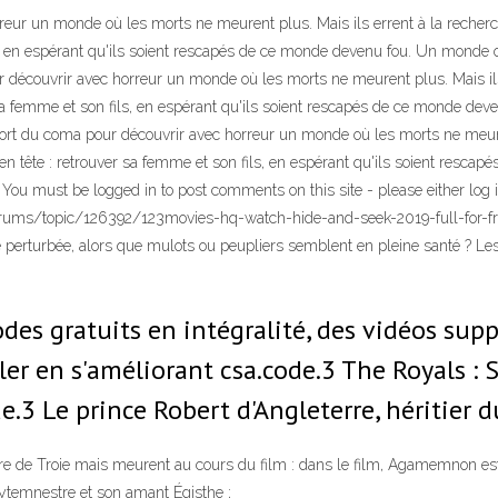
rreur un monde où les morts ne meurent plus. Mais ils errent à la recherch
ls, en espérant qu'ils soient rescapés de ce monde devenu fou. Un monde
our découvrir avec horreur un monde où les morts ne meurent plus. Mais i
ver sa femme et son fils, en espérant qu'ils soient rescapés de ce monde
t sort du coma pour découvrir avec horreur un monde où les morts ne meure
e en tête : retrouver sa femme et son fils, en espérant qu'ils soient res
ou must be logged in to post comments on this site - please either log i
/forums/topic/126392/123movies-hq-watch-hide-and-seek-2019-full-for-fr
e perturbée, alors que mulots ou peupliers semblent en pleine santé ? 
odes gratuits en intégralité, des vidéos sup
ller en s'améliorant csa.code.3 The Royals 
e.3 Le prince Robert d'Angleterre, héritier 
de Troie mais meurent au cours du film : dans le film, Agamemnon est tué
lytemnestre et son amant Égisthe ;