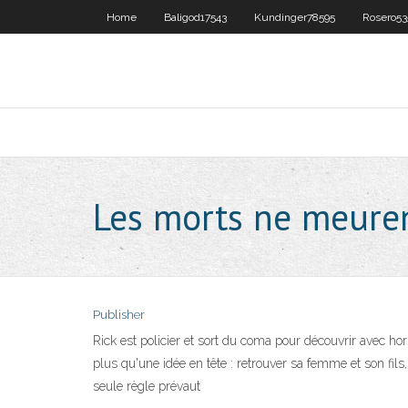
Home
Baligod17543
Kundinger78595
Rosero53
Les morts ne meuren
Publisher
Rick est policier et sort du coma pour découvrir avec ho
plus qu'une idée en tête : retrouver sa femme et son fi
seule règle prévaut