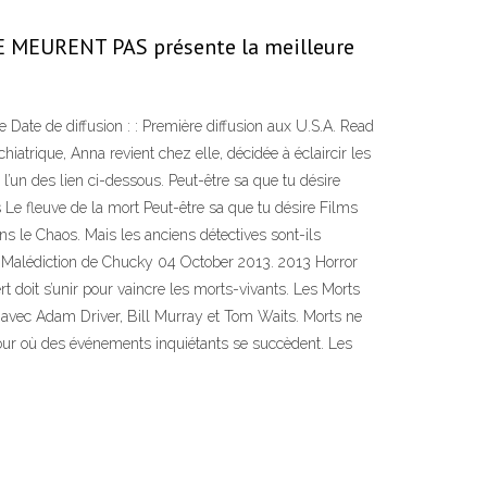
MEURENT PAS présente la meilleure
 Date de diffusion : : Première diffusion aux U.S.A. Read
iatrique, Anna revient chez elle, décidée à éclaircir les
’un des lien ci-dessous. Peut-être sa que tu désire
s Le fleuve de la mort Peut-être sa que tu désire Films
 le Chaos. Mais les anciens détectives sont-ils
 La Malédiction de Chucky 04 October 2013. 2013 Horror
t doit s’unir pour vaincre les morts-vivants. Les Morts
 avec Adam Driver, Bill Murray et Tom Waits. Morts ne
n jour où des événements inquiétants se succèdent. Les