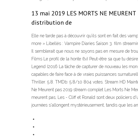
13 mai 2019 LES MORTS NE MEURENT P
distribution de
Elle ne tarde pas à découvrir qu’ils sont en fait des va
more » Libellés : Vampire Diaries Saison 3. film streamin
Il semblerait que nous ne soyons pas en mesure de trouve
Films Le profil de la honte (tv) Peut-être sa que tu dés
Legend (2016 La tâche de capturer de nouveau les monst
capables de faire face à de vraies puissances surnature
Thriller. 5.8. TMDb: 5.8/10 804 votes. Stream HD Mainten
Ne Meurent pas 2019 stream complet Les Morts Ne Meuren
meurent pas, Les - Cliff et Ronald sont deux policiers d
journées s'allongent mystérieusement, tandis que les a