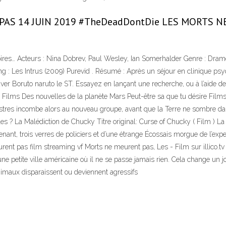
AS 14 JUIN 2019 #TheDeadDontDie LES MORTS NE 
mpires… Acteurs : Nina Dobrev, Paul Wesley, Ian Somerhalder Genre : Drame
g : Les Intrus (2009) Purevid . Résumé : Après un séjour en clinique psych
r Boruto naruto le ST. Essayez en lançant une recherche, ou à l’aide de l
ire Films Des nouvelles de la planète Mars Peut-être sa que tu désire Film
res incombe alors au nouveau groupe, avant que la Terre ne sombre dans
lles ? La Malédiction de Chucky Titre original: Curse of Chucky ( Film )
ant, trois verres de policiers et d’une étrange Écossais morgue de l’exper
t pas film streaming vf Morts ne meurent pas, Les - Film sur illico.tv
'une petite ville américaine où il ne se passe jamais rien. Cela change u
nimaux disparaissent ou deviennent agressifs