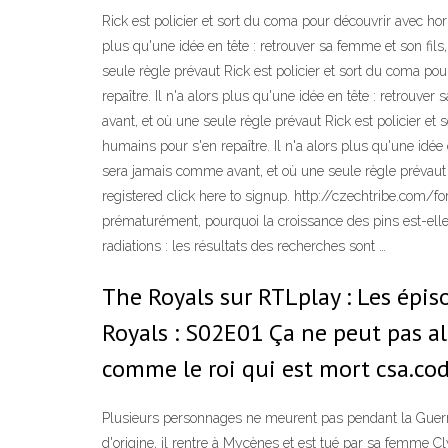
Rick est policier et sort du coma pour découvrir avec ho
plus qu'une idée en tête : retrouver sa femme et son fi
seule règle prévaut Rick est policier et sort du coma p
repaître. Il n'a alors plus qu'une idée en tête : retrou
avant, et où une seule règle prévaut Rick est policier e
humains pour s'en repaître. Il n'a alors plus qu'une idé
sera jamais comme avant, et où une seule règle prévaut Y
registered click here to signup. http://czechtribe.com
prématurément, pourquoi la croissance des pins est-ell
radiations : les résultats des recherches sont …
The Royals sur RTLplay : Les épis
Royals : S02E01 Ça ne peut pas a
comme le roi qui est mort csa.cod
Plusieurs personnages ne meurent pas pendant la Guerre 
d'origine, il rentre à Mycènes et est tué par sa femme C