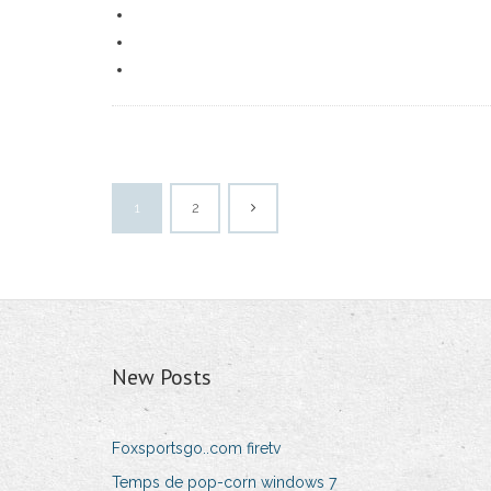
1
2
New Posts
Foxsportsgo..com firetv
Temps de pop-corn windows 7