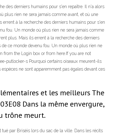
e des derniers humains pour s'en repaître. Il n'a alors
 où plus rien ne sera jamais comme avant, et où une
ls errent à la recherche des derniers humains pour s'en
 devenu fou. Un monde où plus rien ne sera jamais comme
nt plus. Mais ils errent à la recherche des derniers
capés de ce monde devenu fou. Un monde où plus rien ne
n from the Login box or from here.If you are not
ee-putlocker-s Pourquoi certains oiseaux meurent-ils
Les espèces ne sont apparemment pas égales devant ces
plémentaires et les meilleurs The
: S03E08 Dans la même envergure,
du trône meurt.
 par Briséis lors du sac de la ville. Dans les récits