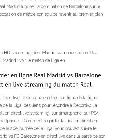
al Madrid à briser la domination de Barcelone sur le
e occasion de mettre son équipe revenir au premier plan
on HD streaming. Real Madrid sur notre section. Real
l Madrid : voir le match de Liga en
arder en ligne Real Madrid vs Barcelone
ct en live streaming du match Real
Deportivo La Corogne en direct en ligne de la ligue
le de la Liga, des liens pour répondre à Deportivo La
l en direct live streaming, sur smartphone, sur PS4,
 Smartphone – Comment regarder la Liga en direct en
 la 26e journée de la Liga. Vous pouvez suivre le
drid vs FC Barcelone en direct live dans la partie de son