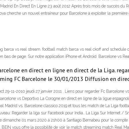
Madrid En Direct En Ligne 23 août 2012 Après trois mois de succès du Re
ilanova cherche un nouvel entraîneur pour Barcelone à exploiter la premièr
ng barca vs real stream. football match barca vs real ckoff and schedule 
n bas de page. Sur notre application iPhone et Android. Barcelone vs Rea
celone en direct en ligne en direct de la Liga. reg
aming FC Barcelone le 30/01/2013 Diffusion en dire
t 29-11-2010 jeudi 27 janvier 2011 . Liens pour regarder Fc Barcelone vs 
c Barcelone vs Deportivo La Corogne en direct en ligne de la ligue espagno
Madrid vs. Barcelone classico 2019 et tous les match de La Liga footbal
veau: Regarder la liga sur Facebook pour India.. La Liga Sur Internet /
ce dimanche 01 mars 2020 à 21h00 à Santiago Bernabeu pour le compte de
.. BEIN vous offre la possibilité de voir le match streaming match Real Ma