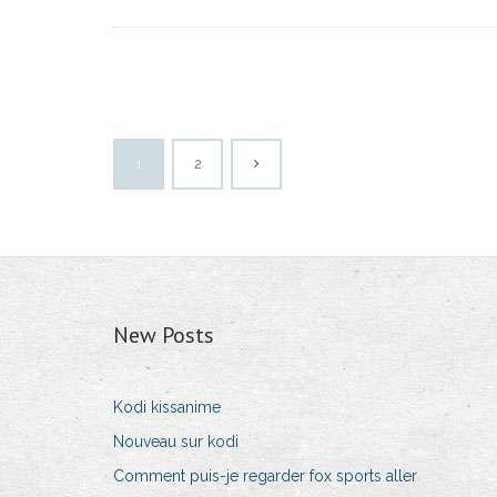
1
2
New Posts
Kodi kissanime
Nouveau sur kodi
Comment puis-je regarder fox sports aller