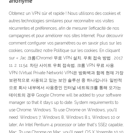
anonyme
Obtenez un VPN sûr et rapide ! Nous utilisons des cookies et
autres technologies similaires pour reconnaître vos visites
récurrentes et préférences, afin de mesurer l’efficacité de nos
campagnes et pour améliorer nos sites Internet. Pour découvrir
comment configurer vos paramètres ou en savoir plus sur les
cookies, consultez notre Politique sur les cookies. En cliquant
sur « J’ac 크롬(Chrome) 무료 VPN 설치, 우회 접속 방법 . 2017.
11. 2. 11:54. 차단 사이트 우회 접속법, 크롬 VPN 무료 사용.
VPN (Virtual Private Network) VPN은 방화벽과 함께 현재 가장
보편적으로 사용되고 있는 보안 솔루션 중 하나입니다. 일반적
으로 회사 내부에서 사용중인 인터널 네트워크를 통해 오가는
데이트의 경우 Google Chrome will be added to your software
manager so that it stays up to date. System requirements to
use Chrome. Windows. To use Chrome on Windows, you'll
need: Windows 7, Windows 8, Windows 8.1, Windows 10 or
later; An Intel Pentium 4 processor or later that's SSE2 capable;
Mac. To use Chrome on Mac, you'll need: OS X Yosemite 10.10