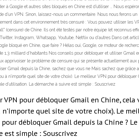
r à Google et autres sites bloqués en Chine est d’utiliser … Nous espér
de d’un VPN. Sinon, laissez-nous un commentaire. Nous nous ferons un pl
ement dans cet environnement très censuré : Vous pouvez utiliser les VP
" (censure) de Chine. Ils ont été testés par notre équipe (et reconnus eff
, Twitter, Instagram, Whatsapp, Youtube, Netflix ou d'autres Dans cet arti
oogle bloqué en Chine, que faire ? Hélas oui, Google, ce moteur de recher
de 1,3 milliard d’habitants Nos conseils pour débloquer et utiliser Gmail 
eux apprivoiser le problème de censure qui se présente actuellement aux 
liser Gmail depuis la Chine, sachez que vous ne Mais sachez que grâce 
 (ou à n’importe quel site de votre choix). Le meilleur VPN pour débloqu
e d’utilisation. La démarche à suivre est simple : Souscrivez
 VPN pour débloquer Gmail en Chine, cela va
 n’importe quel site de votre choix). Le me
 pour débloquer Gmail depuis la Chine ? Le
e est simple : Souscrivez