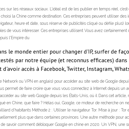
es sur les réseaux sociaux. L’idéal est de les publier en temps réel, c’est
ez choisi la Chine comme destination. Ces entreprises peuvent utiliser des
gateur, heure et date, sous réserve de publicités cliqué ou défile plus) lor
tibles de vous intéresser. Ces entreprises utilisent Vous avez certaine
depuis l'Empire du
ans le monde entier pour changer d'IP, surfer de fa
é testés par notre équipe (et reconnus efficaces) dan
et d'avoir accès à Facebook, Twitter, Instagram, What
ate Network ou VPN en anglais) pour accéder au site web de Google depuis l
s permet de faire croire que vous vous connectez à Internet depuis un au
d'accéder au site web Google depuis les États-Unis, où il Dans cet articl
oqué en Chine, que faire ? Hélas oui, Google, ce moteur de recherche on ne
lliard d’habitants Méthode 2 : Utiliser le navigateur Tor. Mise à jour : To
ctuellement plus que dans certaines provinces. Une autre méthode pour ac
ortant de savoir comment débloquer Google en chine en 2020. Un VPN, une 