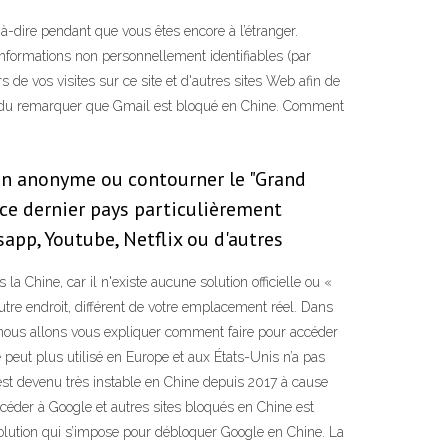
-à-dire pendant que vous êtes encore à l’étranger.
 informations non personnellement identifiables (par
s de vos visites sur ce site et d'autres sites Web afin de
ment du remarquer que Gmail est bloqué en Chine. Comment
çon anonyme ou contourner le "Grand
s ce dernier pays particulièrement
sapp, Youtube, Netflix ou d'autres
a Chine, car il n'existe aucune solution officielle ou «
tre endroit, différent de votre emplacement réel. Dans
e, nous allons vous expliquer comment faire pour accéder
 peut plus utilisé en Europe et aux États-Unis n’a pas
r est devenu très instable en Chine depuis 2017 à cause
céder à Google et autres sites bloqués en Chine est
solution qui s’impose pour débloquer Google en Chine. La