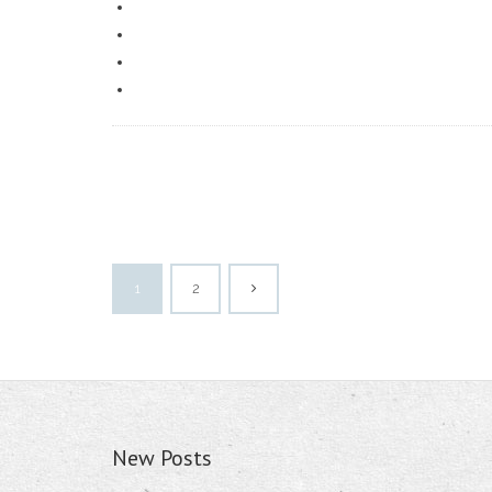
1
2
New Posts