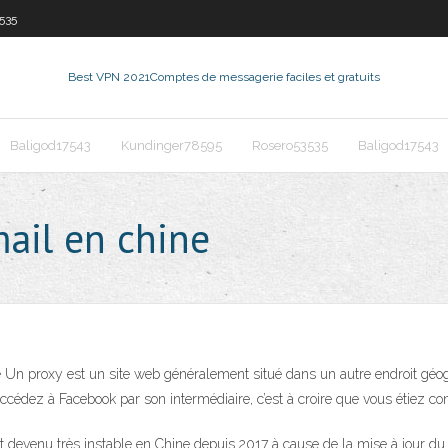
535
Best VPN 2021
Comptes de messagerie faciles et gratuits
Baligod17543
Kundinger78595
Rosero53535
Baligod17543
ail en chine
 Un proxy est un site web généralement situé dans un autre endroit géogr
accédez à Facebook par son intermédiaire, c’est à croire que vous étiez c
 est devenu très instable en Chine depuis 2017 à cause de la mise à jour d